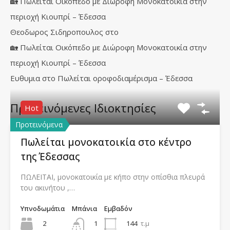
🏡 Πωλείται Οικόπεδο με Διώροφη Μονοκατοικία στην
περιοχή Κιουπρί – Έδεσσα
Θεοδωρος Σιδηροπουλος
στο
🏡 Πωλείται Οικόπεδο με Διώροφη Μονοκατοικία στην
περιοχή Κιουπρί – Έδεσσα
Ευθυμια
στο
Πωλείται οροφοδιαμέρισμα – Έδεσσα
Προτεινόμενες Iδιοκτησίες
Hot
Προτεινόμενα
Πωλείται μονοκατοικία στο κέντρο
της Έδεσσας
ΠΩΛΕΙΤΑΙ, μονοκατοικία με κήπο στην οπίσθια πλευρά
του ακινήτου ,…
Υπνοδωμάτια
Μπάνια
Εμβαδόν
2
144
τ.μ
1